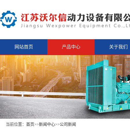
网站首页
产品中心
关于我们
当前位置：
首页
>>
新闻中心
>>
公司新闻