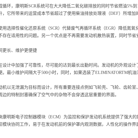
环，康明斯SCR系统可在大大降低二氧化碳排放的同时节省燃油5%到1
升，它所带来的运营成本节省超过了使用柴油排放处理液（DEF）所增
使用选择性催化还原系统（SCR）代替废气再循环系统（EGR）降低氮氧
不存在适用性的问题。另一个优点是不再需要发动机散热装置，同时节
更长、维护更便捷
在设计中加强了可靠性，尽可能的达到最长出勤时间。发动机的外观设计
便。最小维护间隔大于500小时，同时，如果选装了ELIMINATORTM
以无泄漏为目标而设计，所有重要连接点例如飞轮壳、飞轮、齿轮室、
周边的特制封塞确保了空气中的杂物不会穿透这层重要的界面。
明斯电子控制器模块（ECM）为监控和保护发动机系统提供了强大的
控模块协同工作，易于在发动机前的保护罩内观测数据，人性化的操作界