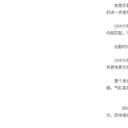
依靠负载循
的进一步提
QSK95
内部匹配，
出勤时间
QSK95
务更快更方
整个发动机
缝。气缸盖
四块康
分，四块电