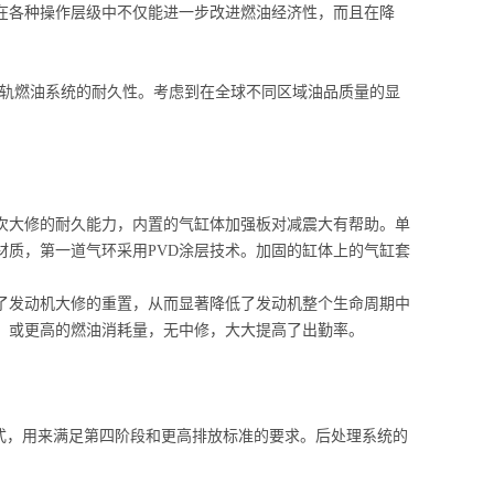
在各种操作层级中不仅能进一步改进燃油经济性，而且在降
化共轨燃油系统的耐久性。考虑到在全球不同区域油品质量的显
次大修的耐久能力，内置的气缸体加强板对减震大有帮助。单
质，第一道气环采用PVD涂层技术。加固的缸体上的气缸套
了发动机大修的重置，从而显著降低了发动机整个生命周期中
万升）或更高的燃油消耗量，无中修，大大提高了出勤率。
式，用来满足第四阶段和更高排放标准的要求。后处理系统的