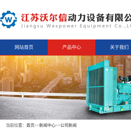
网站首页
产品中心
关于我们
当前位置：
首页
>>
新闻中心
>>
公司新闻