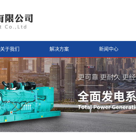
关于我们
解决方案
新闻中心