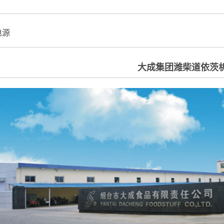
电源
大成集团潍柴道依茨