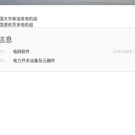
国大宇柴油发电机组
国道依茨发电机组
信息
9 |
电网软件
21/01/2019 |
9 |
电力开关设备及元器件