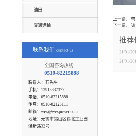
油田
上一篇：
韩
下一篇：
德
交通运输
推荐
联系我们
contact us
21/01/201
21/01/201
全国咨询热线
0510-82215888
联系人：石先生
手机：13915337377
电话：0510-82215888
传真：0510-82123111
邮箱：wex@wexpower.com
地址：无锡市锡山区锡北工业园
泾新路32号